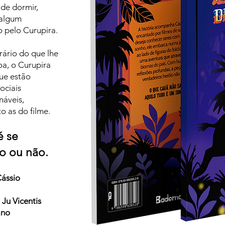
de dormir,
 algum
o pelo Curupira.
ário do que lhe
oa, o Curupira
que estão
ociais
náveis,
o as do filme.
é se
o ou não.
ássio
:
Ju Vicentis
ano