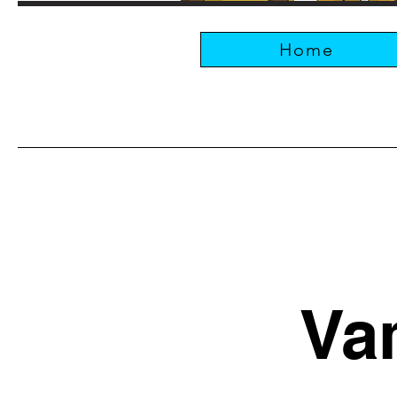
Home
Va