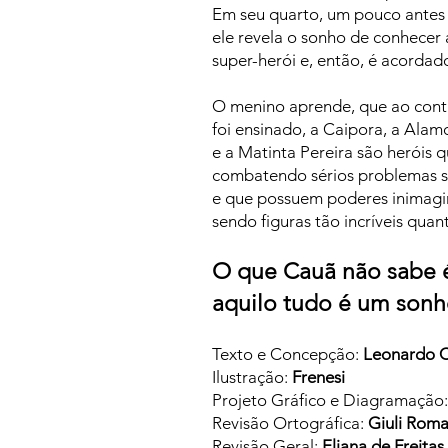
Em seu quarto, um pouco antes 
ele revela o sonho de conhecer
super-herói e, então, é acordad
O menino aprende, que ao contr
foi ensinado, a Caipora, a Alam
e a Matinta Pereira são heróis 
combatendo sérios problemas s
e que possuem poderes inimagi
sendo figuras tão incríveis quant
O que Cauã não sabe 
aquilo tudo é um sonh
Texto e Concepção:
Leonardo C
Ilustração:
Frenesi
Projeto Gráfico e Diagramação
Revisão Ortográfica:
Giuli Rom
Revisão Geral:
Eliana de Freitas