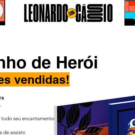
nho de Herói
es vendidas!
ra
.
a todo seu encantamento
de assistir.