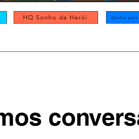
HQ Sonho de Herói
Contos para
mos convers